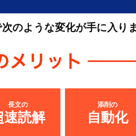
）
で次のような変化が手に入り
長文の
添削の
超速読解
自動化