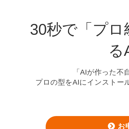
30秒で「プ
る
「AIが作った不
プロの型をAIにインストー
お