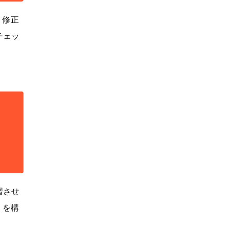
、修正
チェッ
習させ
」を構