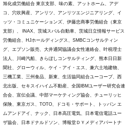
旭化成労働組合 東京支部、味の素、アットホーム、アデ
コ、穴吹興産、アンリツ、アンリツエンジニアリング、イ
ッツ・コミュニケーションズ、伊藤忠商事労働組合（東京
支部）、 INAX、茨城スバル自動車、茨城日立情報サービス
労働組合、HJホールディングス、SMBCコンサルティン
グ、エプソン販売、大井通関協議会女性連絡会、叶税理士
法人、川崎汽船、きらぼしコンサルティング、熊本日日新
聞社、グローウィル、ケイ・アイ・エス、兼六土地建物、
三機工業、三州食品、新東、生活協同組合ユーコープ、西
北出版、セキスイハイム不動産、全国IBMユーザー研究会連
合会、宣伝会議、中部マーケティング協会、チューリッヒ
保険、東京ガス、TOTO、ドコモ・サポート、トッパン エ
ムアンドアイ、ナック、日本高圧電気、日本電信電話ユー
ザ協会、日本ドナルドソン、博報堂ＤＹメディアパートナ