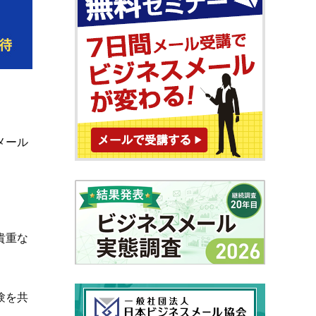
メール
貴重な
験を共