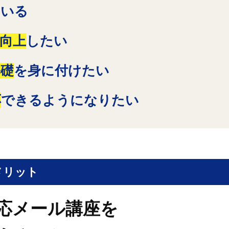
ている
向上
したい
基礎
を身に付けたい
応
できるようになりたい
メリット
応メール講座を