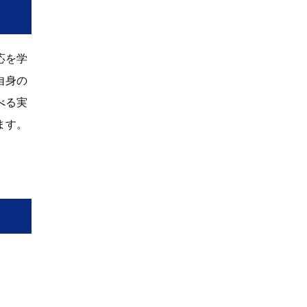
応を学
自身の
べる実
ます。