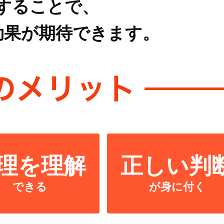
することで、
効果が期待できます。
理を理解
正しい判
できる
が身に付く