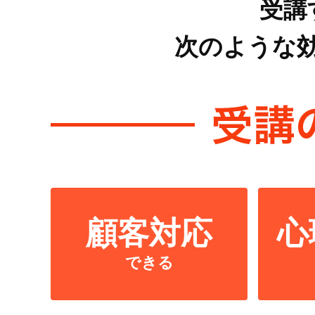
受講
次のような
顧客対応
心
できる