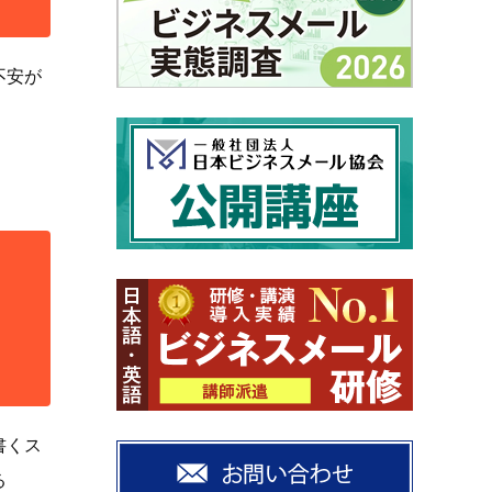
不安が
書くス
る